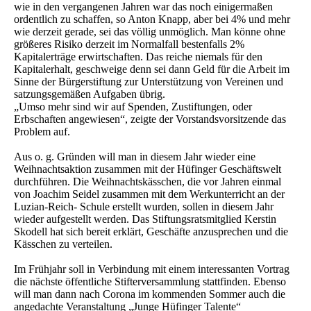
wie in den vergangenen Jahren war das noch einigermaßen
ordentlich zu schaffen, so Anton Knapp, aber bei 4% und mehr
wie derzeit gerade, sei das völlig unmöglich. Man könne ohne
größeres Risiko derzeit im Normalfall bestenfalls 2%
Kapitalerträge erwirtschaften. Das reiche niemals für den
Kapitalerhalt, geschweige denn sei dann Geld für die Arbeit im
Sinne der Bürgerstiftung zur Unterstützung von Vereinen und
satzungsgemäßen Aufgaben übrig.
„Umso mehr sind wir auf Spenden, Zustiftungen, oder
Erbschaften angewiesen“, zeigte der Vorstandsvorsitzende das
Problem auf.
Aus o. g. Gründen will man in diesem Jahr wieder eine
Weihnachtsaktion zusammen mit der Hüfinger Geschäftswelt
durchführen. Die Weihnachtskässchen, die vor Jahren einmal
von Joachim Seidel zusammen mit dem Werkunterricht an der
Luzian-Reich- Schule erstellt wurden, sollen in diesem Jahr
wieder aufgestellt werden. Das Stiftungsratsmitglied Kerstin
Skodell hat sich bereit erklärt, Geschäfte anzusprechen und die
Kässchen zu verteilen.
Im Frühjahr soll in Verbindung mit einem interessanten Vortrag
die nächste öffentliche Stifterversammlung stattfinden. Ebenso
will man dann nach Corona im kommenden Sommer auch die
angedachte Veranstaltung „Junge Hüfinger Talente“