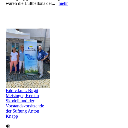
waren die Luftballons ‎der...
mehr
Bild v.l.n.r.: Birgit
Meisinger, Kerstin
Skodell und der
Vorstandsvorsitzende
der Stiftung Anton
Knapp