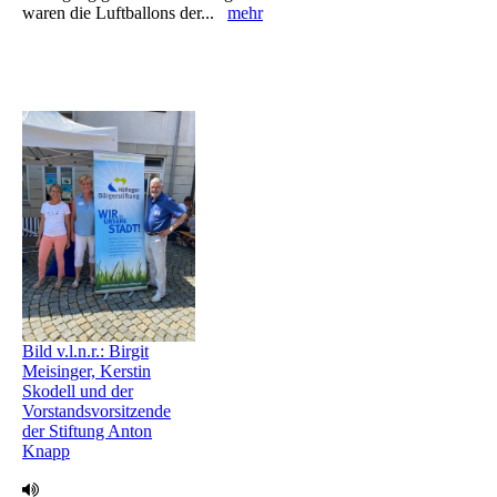
waren die Luftballons ‎der...
mehr
Bild v.l.n.r.: Birgit
Meisinger, Kerstin
Skodell und der
Vorstandsvorsitzende
der Stiftung Anton
Knapp