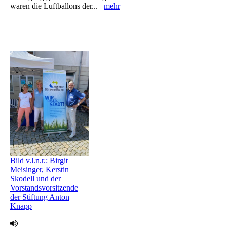
waren die Luftballons ‎der...
mehr
Bild v.l.n.r.: Birgit
Meisinger, Kerstin
Skodell und der
Vorstandsvorsitzende
der Stiftung Anton
Knapp