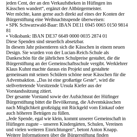
jeden Cent, der an den Verkaufstheken in Hüfingen ins
Kässchen wandert“, ergänzt der Altbürgermeister.
Wer möchte, kann gerne auch direkt auf eines der Konten der
Bürgerstiftung eine Weihnachtsspende überweisen:
• SPK Schwarzwald-Baar: IBAN DE11 6945 0065 0150 9814
81
• Volksbank: IBAN DE37 6649 0000 0035 2874 01
Diese Spenden sind steuerlich absetzbar.
In diesem Jahr präsentieren sich die Kässchen in einem neuen
Design. Sie wurden von der Lucian-Reich-Schule als
Dankeschön für die jährlichen Schulpreise gestaltet, die die
Bürgerstiftung an der Gemeinschaftsschule vergibt. Werklehrer
Klaus Kuhnt machte daraus ein Projekt und gestaltete
gemeinsam mit seinen Schülern schöne neue Kässchen für die
Adventsaktion. „Das ist eine großartige Geste“, wird die
stellvertretende Vorsitzende Ursula Kiefer aus der
Vorstandssitzung zitiert.
Der gesamte Vorstand sowie der Aufsichtsrat der Hüfinger
Bürgerstiftung bittet die Bevölkerung, die Adventskässchen
nach Möglichkeit großzügig mit Rückgeld vom Einkauf oder
auch höheren Beträgen zu füllen.
„Jede Spende, egal wie klein, kommt unserer Gemeinschaft in
Hüfingen zugute – unseren Kindergärten, Schulen, Vereinen
und vielen weiteren Einrichtungen“, betont Anton Knapp.
Weitere Informationen über die Bürgerstiftung finden