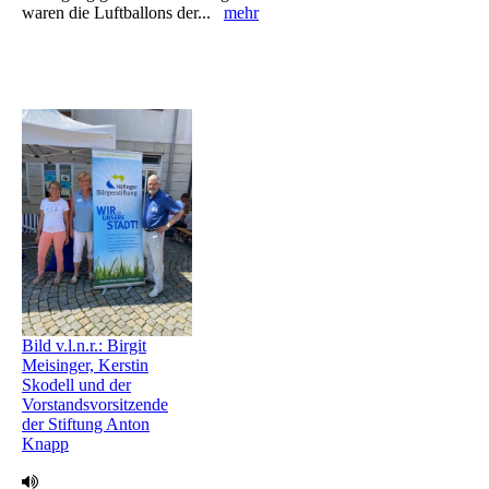
waren die Luftballons ‎der...
mehr
Bild v.l.n.r.: Birgit
Meisinger, Kerstin
Skodell und der
Vorstandsvorsitzende
der Stiftung Anton
Knapp